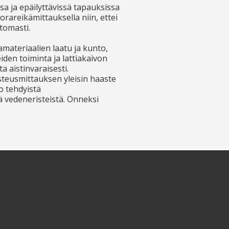
sa ja epäilyttävissä tapauksissa
rareikämittauksella niin, ettei
tomasti.
materiaalien laatu ja kunto,
iden toiminta ja lattiakaivon
a aistinvaraisesti.
osteusmittauksen yleisin haaste
o tehdyistä
ä vedeneristeistä. Onneksi