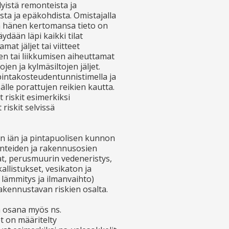
dyistä remonteista ja
ta ja epäkohdista. Omistajalla
a hänen kertomansa tieto on
ydään läpi kaikki tilat
t jäljet tai viitteet
sen tai liikkumisen aiheuttamat
jen ja kylmäsiltojen jäljet.
n pintakosteudentunnistimella ja
älle porattujen reikien kautta.
riskit esimerkiksi
riskit selvissä
n iän ja pintapuolisen kunnon
enteiden ja rakennusosien
at, perusmuurin vedeneristys,
allistukset, vesikaton ja
, lämmitys ja ilmanvaihto)
akennustavan riskien osalta.
a osana myös ns.
t on määritelty