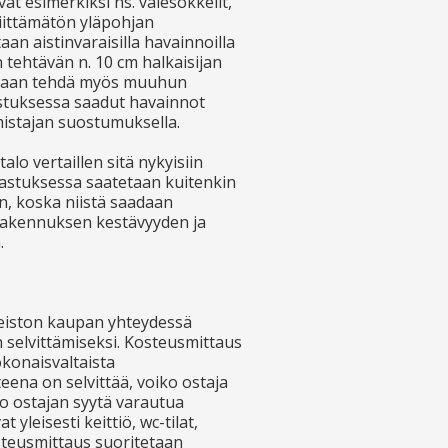
at esimerkiksi ns. valesokkelit,
 riittämätön yläpohjan
aan aistinvaraisilla havainnoilla
 tehtävän n. 10 cm halkaisijan
idaan tehdä myös muuhun
stuksessa saadut havainnot
mistajan suostumuksella.
lo vertaillen sitä nykyisiin
kastuksessa saatetaan kuitenkin
in, koska niistä saadaan
n rakennuksen kestävyyden ja
.
eiston kaupan yhteydessä
selvittämiseksi. Kosteusmittaus
konaisvaltaista
eena on selvittää, voiko ostaja
ko ostajan syytä varautua
 yleisesti keittiö, wc-tilat,
teusmittaus suoritetaan