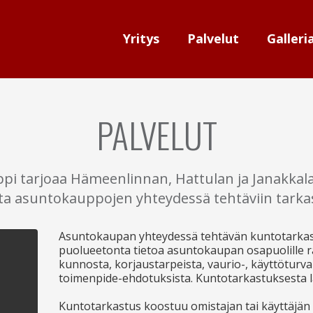
Yritys
Palvelut
Galleri
PALVELUT
pi tarjoaa Hämeenlinnan, Hattulan ja Janakkala
ita asuntokauppojen yhteydessä tehtäviin tarkas
Asuntokaupan yhteydessä tehtävän kuntotarkas
puolueetonta tietoa asuntokaupan osapuolille
kunnosta, korjaustarpeista, vaurio-, käyttöturval
toimenpide-ehdotuksista. Kuntotarkastuksesta laa
Kuntotarkastus koostuu omistajan tai käyttäjän 