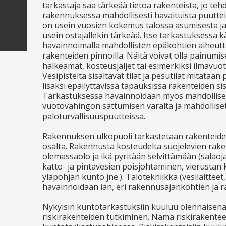
tarkastaja saa tärkeää tietoa rakenteista, jo teh
rakennuksessa mahdollisesti havaituista puutteis
on usein vuosien kokemus talossa asumisesta j
usein ostajallekin tärkeää. Itse tarkastuksessa kä
havainnoimalla mahdollisten epäkohtien aiheuttama
rakenteiden pinnoilla. Näitä voivat olla painumi
halkeamat, kosteusjäljet tai esimerkiksi ilmavuoto
Vesipisteitä sisältävät tilat ja pesutilat mitataa
lisäksi epäilyttävissä tapauksissa rakenteiden sis
Tarkastuksessa havainnoidaan myös mahdolliset 
vuotovahingon sattumisen varalta ja mahdolliset 
paloturvallisuuspuutteissa.
Rakennuksen ulkopuoli tarkastetaan rakenteide
osalta. Rakennusta kosteudelta suojelevien rak
olemassaolo ja ikä pyritään selvittämään (salaoj
katto- ja pintavesien poisjohtaminen, vierustan k
yläpohjan kunto jne.). Talotekniikka (vesilaitteet
havainnoidaan iän, eri rakennusajankohtien ja r
Nykyisin kuntotarkastuksiin kuuluu olennaisen
riskirakenteiden tutkiminen. Nämä riskirakentee