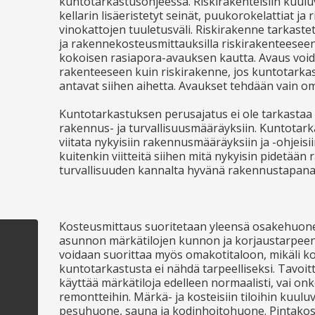
kuntotarkastusohjeessa. Riskirakenteisiin kuuluv
kellarin lisäeristetyt seinät, puukorokelattiat ja
vinokattojen tuuletusväli. Riskirakenne tarkastet
ja rakennekosteusmittauksilla riskirakenteeseen
kokoisen rasiapora-avauksen kautta. Avaus vo
rakenteeseen kuin riskirakenne, jos kuntotarka
antavat siihen aihetta. Avaukset tehdään vain o
Kuntotarkastuksen perusajatus ei ole tarkastaa ta
rakennus- ja turvallisuusmääräyksiin. Kuntotar
viitata nykyisiin rakennusmääräyksiin ja -ohjeisi
kuitenkin viitteitä siihen mitä nykyisin pidetää
turvallisuuden kannalta hyvänä rakennustapana
Kosteusmittaus suoritetaan yleensä osakehuon
asunnon märkätilojen kunnon ja korjaustarpeen 
voidaan suorittaa myös omakotitaloon, mikäli ko
kuntotarkastusta ei nähdä tarpeelliseksi. Tavoitt
käyttää märkätiloja edelleen normaalisti, vai on
remontteihin. Märkä- ja kosteisiin tiloihin kuuluvat
pesuhuone, sauna ja kodinhoitohuone. Pintakos