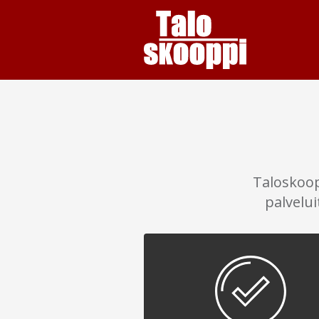
Taloskoop
palvelu