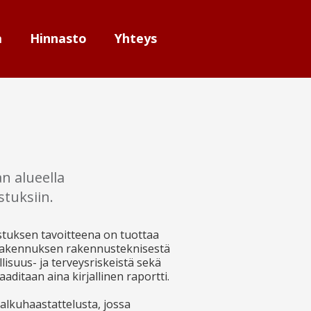
a
Hinnasto
Yhteys
n alueella
tuksiin.
tuksen tavoitteena on tuottaa
 rakennuksen rakennusteknisestä
lisuus- ja terveysriskeistä sekä
ditaan aina kirjallinen raportti.
alkuhaastattelusta, jossa