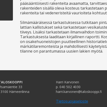
pääsääntöisesti rakenteita avaamatta, tarvittaes
rakenteiden sisällä oleva kosteus tarkastetaan po
rakenteita tai vedeneristeitä vaurioiteta kohtuut
Silmämääräisessä tarkastuksessa tutkitaan pinta
lattian kallistukset sekä tarkastetaan vesikaluste
tiiveys. Lisäksi tarkastetaan ilmanvaihdon toimint
Tarkastuksesta laaditaan kirjallinen raportti. K
on osakehuoneistojen puutteellinen historiatiet
märkätilaremonteista ja mahdollisesti käytetyist
tilanne on parantumassa uusien lakien myötä.
TALOSKOOPPI
Harri Karvonen
Visamäentie 33
p. 040 502 4030
13100 Hämeenlinna
harri.karvonen@taloskooppi.fi
Tietosuojaseloste